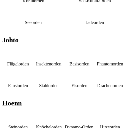
Korallorden
See-Rubin-Orden
Seeorden
Jadeorden
Johto
Flügelorden
Insektenorden
Basisorden
Phantomorden
Faustorden
Stahlorden
Eisorden
Drachenorden
Hoenn
Steinorden
Knöchelorden
Dynamo-Orden
Hitzeorden