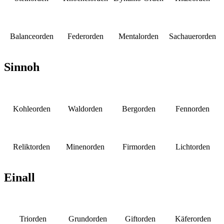
Balanceorden
Federorden
Mentalorden
Sachauerorden
Sinnoh
Kohleorden
Waldorden
Bergorden
Fennorden
Reliktorden
Minenorden
Firmorden
Lichtorden
Einall
Triorden
Grundorden
Giftorden
Käferorden