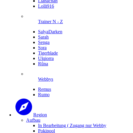
Lianachan
Lolli916
Trainer N - Z
SalyaDarken
Sarah
Senga
Sora
Tigerblade
Ulqiorra
Rûna
Webbys
Remus
Rumo
Region
Aufbau
In Bearbeitung ( Zugang nur Webby
Pokipool