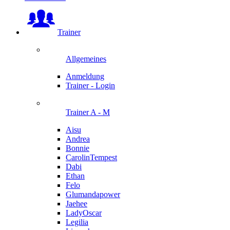
Trainer
Allgemeines
Anmeldung
Trainer - Login
Trainer A - M
Aisu
Andrea
Bonnie
CarolinTempest
Dabi
Ethan
Felo
Glumandapower
Jaehee
LadyOscar
Legilia