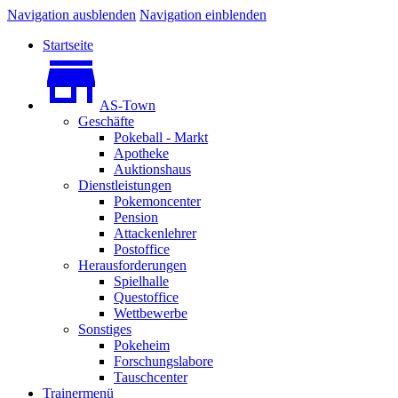
Navigation ausblenden
Navigation einblenden
Startseite
AS-Town
Geschäfte
Pokeball - Markt
Apotheke
Auktionshaus
Dienstleistungen
Pokemoncenter
Pension
Attackenlehrer
Postoffice
Herausforderungen
Spielhalle
Questoffice
Wettbewerbe
Sonstiges
Pokeheim
Forschungslabore
Tauschcenter
Trainermenü