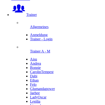
Trainer
Allgemeines
Anmeldung
Trainer - Login
Trainer A - M
Aisu
Andrea
Bonnie
CarolinTempest
Dabi
Ethan
Felo
Glumandapower
Jaehee
LadyOscar
Legilia