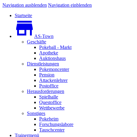
Navigation ausblenden
Navigation einblenden
Startseite
AS-Town
Geschäfte
Pokeball - Markt
Apotheke
Auktionshaus
Dienstleistungen
Pokemoncenter
Pension
Attackenlehrer
Postoffice
Herausforderungen
Spielhalle
Questoffice
Wettbewerbe
Sonstiges
Pokeheim
Forschungslabore
Tauschcenter
Trainermenü