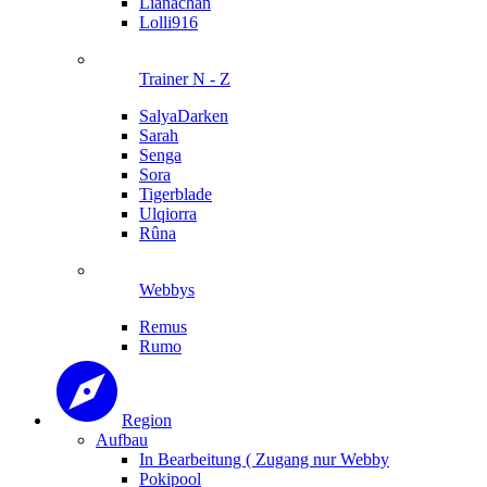
Lianachan
Lolli916
Trainer N - Z
SalyaDarken
Sarah
Senga
Sora
Tigerblade
Ulqiorra
Rûna
Webbys
Remus
Rumo
Region
Aufbau
In Bearbeitung ( Zugang nur Webby
Pokipool