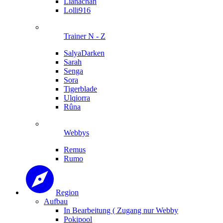
Lianachan
Lolli916
Trainer N - Z
SalyaDarken
Sarah
Senga
Sora
Tigerblade
Ulqiorra
Rûna
Webbys
Remus
Rumo
Region
Aufbau
In Bearbeitung ( Zugang nur Webby
Pokipool