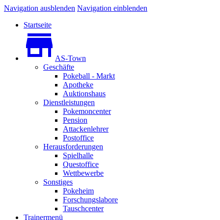
Navigation ausblenden
Navigation einblenden
Startseite
AS-Town
Geschäfte
Pokeball - Markt
Apotheke
Auktionshaus
Dienstleistungen
Pokemoncenter
Pension
Attackenlehrer
Postoffice
Herausforderungen
Spielhalle
Questoffice
Wettbewerbe
Sonstiges
Pokeheim
Forschungslabore
Tauschcenter
Trainermenü