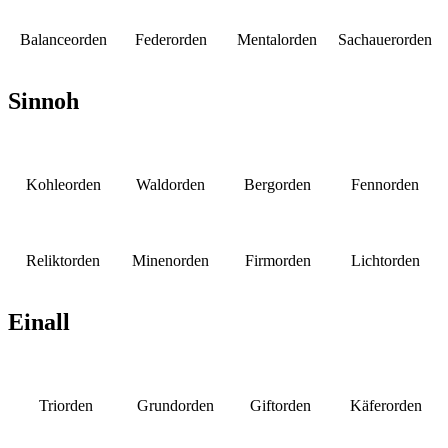
Balanceorden
Federorden
Mentalorden
Sachauerorden
Sinnoh
Kohleorden
Waldorden
Bergorden
Fennorden
Reliktorden
Minenorden
Firmorden
Lichtorden
Einall
Triorden
Grundorden
Giftorden
Käferorden