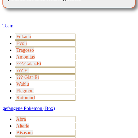
Team
Fukano
Evoli
Tragosso
Amonitas
???-Galar-Ei
???-Ei
???-Glar-Ei
Wablu
Flegmon
Rotomurf
gefangene Pokemon (Box)
Abra
Altaria
Bisasam