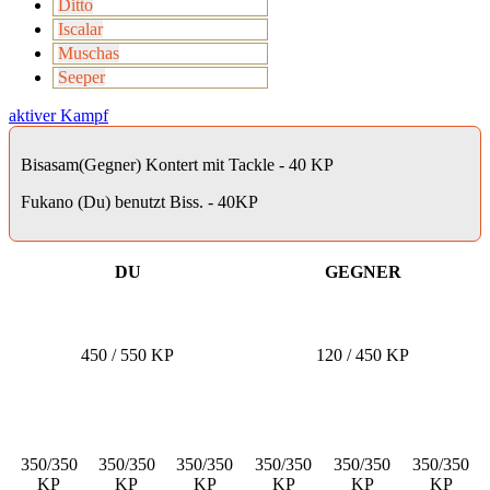
Ditto
Iscalar
Muschas
Seeper
aktiver Kampf
Bisasam(Gegner) Kontert mit Tackle - 40 KP
Fukano (Du) benutzt Biss. - 40KP
DU
GEGNER
450 / 550 KP
120 / 450 KP
350/350
350/350
350/350
350/350
350/350
350/350
KP
KP
KP
KP
KP
KP