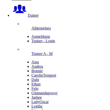
Trainer
Allgemeines
Anmeldung
Trainer - Login
Trainer A - M
Aisu
Andrea
Bonnie
CarolinTempest
Dabi
Ethan
Felo
Glumandapower
Jaehee
LadyOscar
Legilia