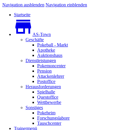
Navigation ausblenden
Navigation einblenden
Startseite
AS-Town
Geschäfte
Pokeball - Markt
Apotheke
Auktionshaus
Dienstleistungen
Pokemoncenter
Pension
Attackenlehrer
Postoffice
Herausforderungen
Spielhalle
Questoffice
Wettbewerbe
Sonstiges
Pokeheim
Forschungslabore
Tauschcenter
Trainermenü