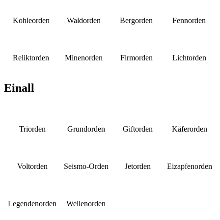
Kohleorden
Waldorden
Bergorden
Fennorden
Reliktorden
Minenorden
Firmorden
Lichtorden
Einall
Triorden
Grundorden
Giftorden
Käferorden
Voltorden
Seismo-Orden
Jetorden
Eizapfenorden
Legendenorden
Wellenorden