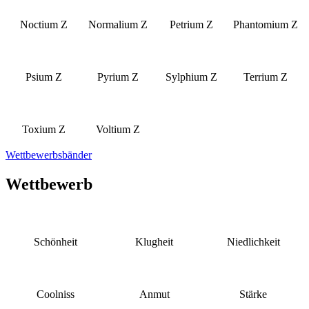
Noctium Z
Normalium Z
Petrium Z
Phantomium Z
Psium Z
Pyrium Z
Sylphium Z
Terrium Z
Toxium Z
Voltium Z
Wettbewerbsbänder
Wettbewerb
Schönheit
Klugheit
Niedlichkeit
Coolniss
Anmut
Stärke