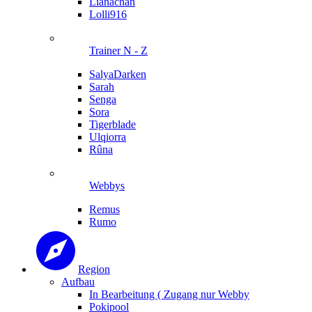
Lianachan
Lolli916
Trainer N - Z
SalyaDarken
Sarah
Senga
Sora
Tigerblade
Ulqiorra
Rûna
Webbys
Remus
Rumo
Region
Aufbau
In Bearbeitung ( Zugang nur Webby
Pokipool