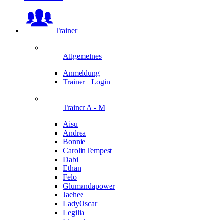
Trainer
Allgemeines
Anmeldung
Trainer - Login
Trainer A - M
Aisu
Andrea
Bonnie
CarolinTempest
Dabi
Ethan
Felo
Glumandapower
Jaehee
LadyOscar
Legilia