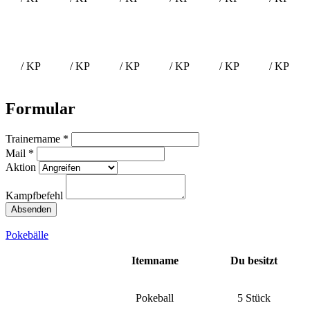
/ KP
/ KP
/ KP
/ KP
/ KP
/ KP
Formular
Trainername *
Mail *
Aktion
Kampfbefehl
Pokebälle
Itemname
Du besitzt
Pokeball
5 Stück