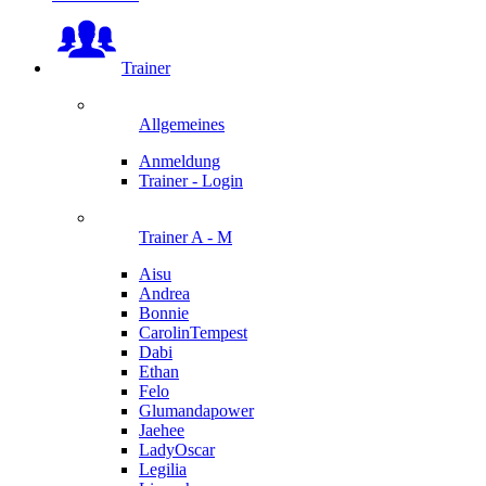
Trainer
Allgemeines
Anmeldung
Trainer - Login
Trainer A - M
Aisu
Andrea
Bonnie
CarolinTempest
Dabi
Ethan
Felo
Glumandapower
Jaehee
LadyOscar
Legilia