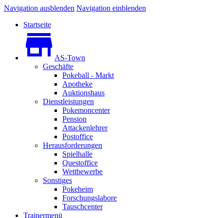
Navigation ausblenden
Navigation einblenden
Startseite
AS-Town
Geschäfte
Pokeball - Markt
Apotheke
Auktionshaus
Dienstleistungen
Pokemoncenter
Pension
Attackenlehrer
Postoffice
Herausforderungen
Spielhalle
Questoffice
Wettbewerbe
Sonstiges
Pokeheim
Forschungslabore
Tauschcenter
Trainermenü