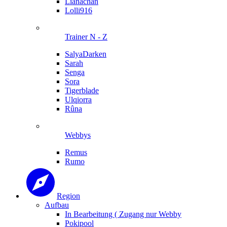
Lianachan
Lolli916
Trainer N - Z
SalyaDarken
Sarah
Senga
Sora
Tigerblade
Ulqiorra
Rûna
Webbys
Remus
Rumo
Region
Aufbau
In Bearbeitung ( Zugang nur Webby
Pokipool