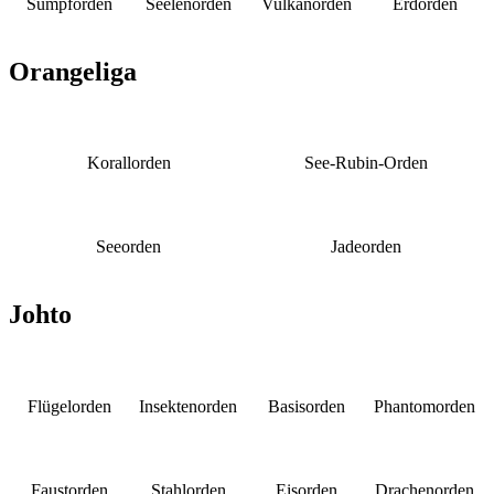
Sumpforden
Seelenorden
Vulkanorden
Erdorden
Orangeliga
Korallorden
See-Rubin-Orden
Seeorden
Jadeorden
Johto
Flügelorden
Insektenorden
Basisorden
Phantomorden
Faustorden
Stahlorden
Eisorden
Drachenorden