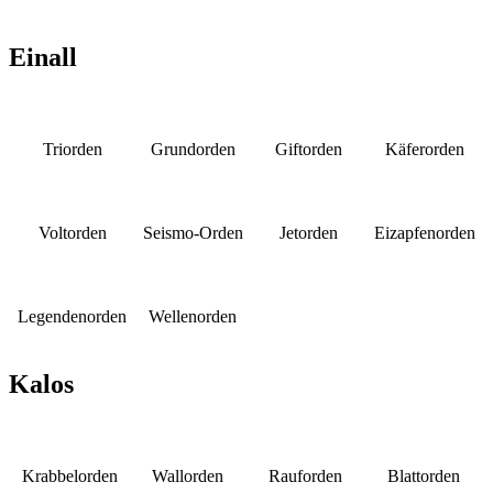
Einall
Triorden
Grundorden
Giftorden
Käferorden
Voltorden
Seismo-Orden
Jetorden
Eizapfenorden
Legendenorden
Wellenorden
Kalos
Krabbelorden
Wallorden
Rauforden
Blattorden