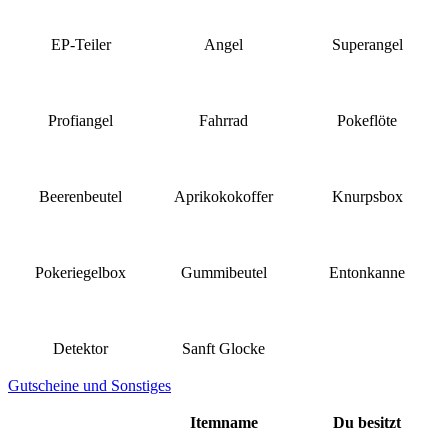
EP-Teiler
Angel
Superangel
Profiangel
Fahrrad
Pokeflöte
Beerenbeutel
Aprikokokoffer
Knurpsbox
Pokeriegelbox
Gummibeutel
Entonkanne
Detektor
Sanft Glocke
Gutscheine und Sonstiges
Itemname
Du besitzt