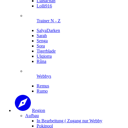
Lianachan
Lolli916
Trainer N - Z
SalyaDarken
Sarah
Senga
Sora
Tigerblade
Ulqiorra
Rûna
Webbys
Remus
Rumo
Region
Aufbau
In Bearbeitung ( Zugang nur Webby
Pokipool