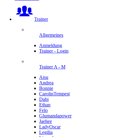
Trainer
Allgemeines
Anmeldung
Trainer - Login
Trainer A - M
Aisu
Andrea
Bonnie
CarolinTempest
Dabi
Ethan
Felo
Glumandapower
Jaehee
LadyOscar
Legilia