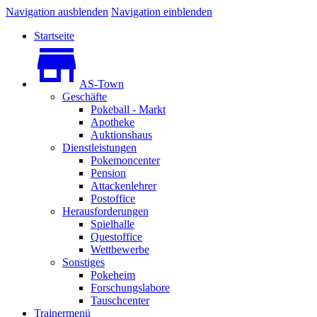
Navigation ausblenden
Navigation einblenden
Startseite
AS-Town
Geschäfte
Pokeball - Markt
Apotheke
Auktionshaus
Dienstleistungen
Pokemoncenter
Pension
Attackenlehrer
Postoffice
Herausforderungen
Spielhalle
Questoffice
Wettbewerbe
Sonstiges
Pokeheim
Forschungslabore
Tauschcenter
Trainermenü