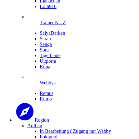
Lianachan
Lolli916
Trainer N - Z
SalyaDarken
Sarah
Senga
Sora
Tigerblade
Ulqiorra
Rûna
Webbys
Remus
Rumo
Region
Aufbau
In Bearbeitung ( Zugang nur Webby
Pokipool