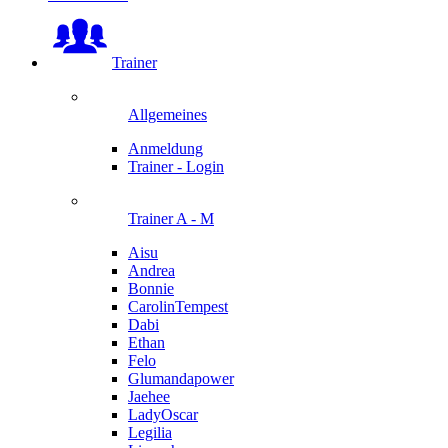
Trainer
Allgemeines
Anmeldung
Trainer - Login
Trainer A - M
Aisu
Andrea
Bonnie
CarolinTempest
Dabi
Ethan
Felo
Glumandapower
Jaehee
LadyOscar
Legilia