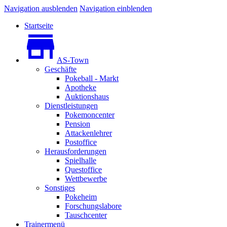
Navigation ausblenden
Navigation einblenden
Startseite
AS-Town
Geschäfte
Pokeball - Markt
Apotheke
Auktionshaus
Dienstleistungen
Pokemoncenter
Pension
Attackenlehrer
Postoffice
Herausforderungen
Spielhalle
Questoffice
Wettbewerbe
Sonstiges
Pokeheim
Forschungslabore
Tauschcenter
Trainermenü