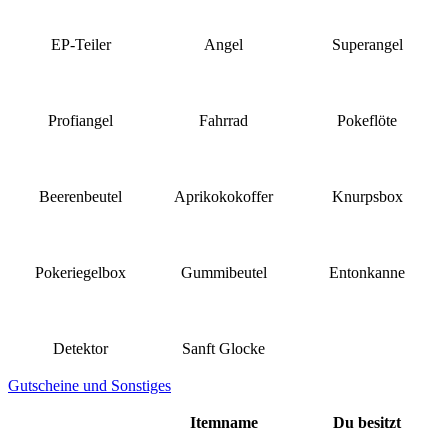
EP-Teiler
Angel
Superangel
Profiangel
Fahrrad
Pokeflöte
Beerenbeutel
Aprikokokoffer
Knurpsbox
Pokeriegelbox
Gummibeutel
Entonkanne
Detektor
Sanft Glocke
Gutscheine und Sonstiges
Itemname
Du besitzt