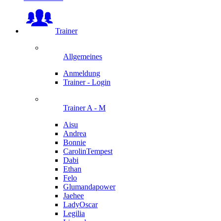
Trainer
Allgemeines
Anmeldung
Trainer - Login
Trainer A - M
Aisu
Andrea
Bonnie
CarolinTempest
Dabi
Ethan
Felo
Glumandapower
Jaehee
LadyOscar
Legilia