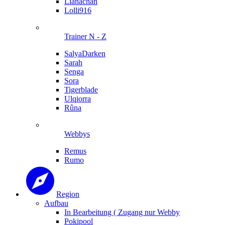
Lianachan
Lolli916
Trainer N - Z
SalyaDarken
Sarah
Senga
Sora
Tigerblade
Ulqiorra
Rûna
Webbys
Remus
Rumo
Region
Aufbau
In Bearbeitung ( Zugang nur Webby
Pokipool