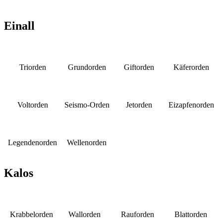
Einall
Triorden
Grundorden
Giftorden
Käferorden
Voltorden
Seismo-Orden
Jetorden
Eizapfenorden
Legendenorden
Wellenorden
Kalos
Krabbelorden
Wallorden
Rauforden
Blattorden