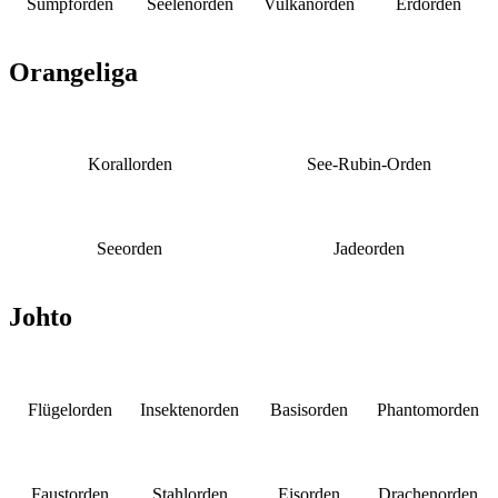
Sumpforden
Seelenorden
Vulkanorden
Erdorden
Orangeliga
Korallorden
See-Rubin-Orden
Seeorden
Jadeorden
Johto
Flügelorden
Insektenorden
Basisorden
Phantomorden
Faustorden
Stahlorden
Eisorden
Drachenorden