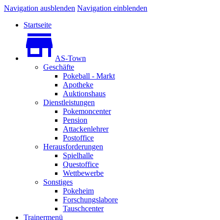
Navigation ausblenden
Navigation einblenden
Startseite
AS-Town
Geschäfte
Pokeball - Markt
Apotheke
Auktionshaus
Dienstleistungen
Pokemoncenter
Pension
Attackenlehrer
Postoffice
Herausforderungen
Spielhalle
Questoffice
Wettbewerbe
Sonstiges
Pokeheim
Forschungslabore
Tauschcenter
Trainermenü