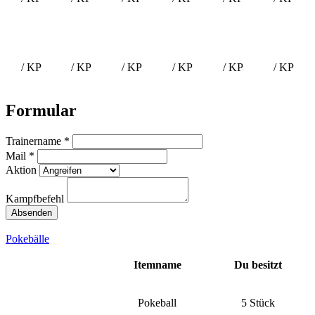
/ KP
/ KP
/ KP
/ KP
/ KP
/ KP
Formular
Trainername *
Mail *
Aktion
Kampfbefehl
Pokebälle
Itemname
Du besitzt
Pokeball
5 Stück